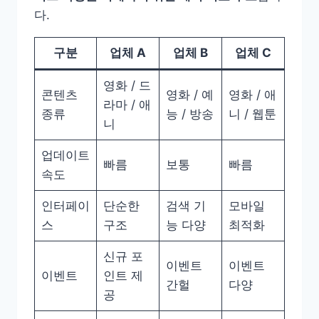
다.
구분
업체 A
업체 B
업체 C
영화 / 드
콘텐츠
영화 / 예
영화 / 애
라마 / 애
종류
능 / 방송
니 / 웹툰
니
업데이트
빠름
보통
빠름
속도
인터페이
단순한
검색 기
모바일
스
구조
능 다양
최적화
신규 포
이벤트
이벤트
이벤트
인트 제
간헐
다양
공